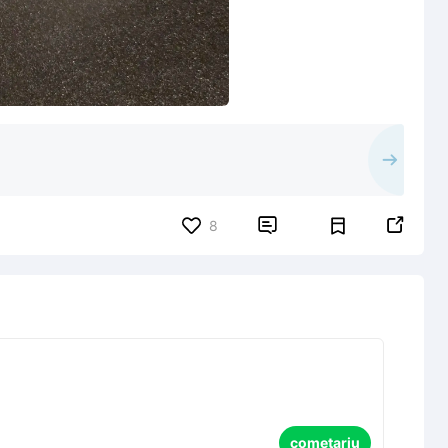


8
cometariu