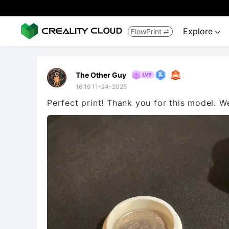
Explore
FlowPrint


The Other Guy
16:19 11-24-2025
Perfect print! Thank you for this model. W