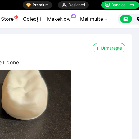

Premium

Designeri
Banc de lucru


AI

Store
Colecții
MakeNow
Mai multe

Urmărește
ell done!