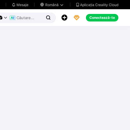
Aplicația Creality Cloud
Mesaje

Română





Conectează-te


