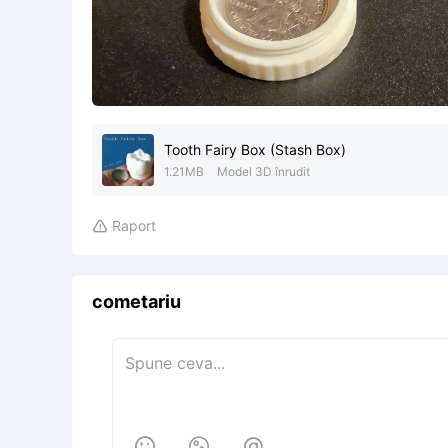
Tooth Fairy Box (Stash Box)
1.21MB
Model 3D înrudit
Raport

cometariu


