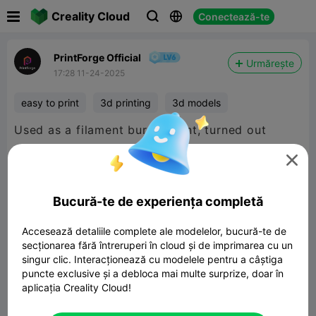

Creality Cloud
Conectează-te



PrintForge Official
Urmărește
17:28 11-24-2025
easy to print
3d printing
3d models
Used as a filament burner print, turned out


480P LD
Bucură-te de experiența completă
Accesează detaliile complete ale modelelor, bucură-te de

secționarea fără întreruperi în cloud și de imprimarea cu un
singur clic. Interacționează cu modelele pentru a câștiga
puncte exclusive și a debloca mai multe surprize, doar în
aplicația Creality Cloud!
00:37