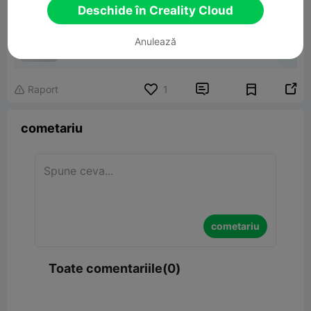
Deschide în Creality Cloud
Cone Fidget Spiral Spinner
Anulează
13.34MB
Model 3D înrudit


Raport
1

cometariu
cometariu
Toate comentariile(0)