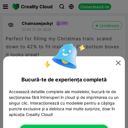

Creality Cloud
Conectează-te



Chainsawjackyl
Urmărește
01:43 11-25-2025
Perfect for filling my Christmas train. scaled
down to 42% to fit inside for the bottom boxes .
it looks great!

Bucură-te de experiența completă
Accesează detaliile complete ale modelelor, bucură-te de
secționarea fără întreruperi în cloud și de imprimarea cu un
singur clic. Interacționează cu modelele pentru a câștiga
puncte exclusive și a debloca mai multe surprize, doar în
aplicația Creality Cloud!