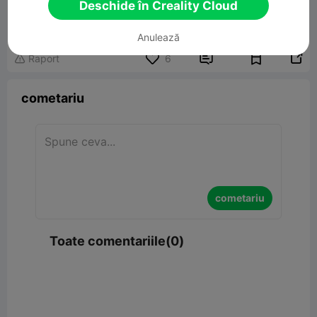
Christmas Present Box
Deschide în Creality Cloud
90.04KB
Model 3D înrudit
Anulează


Raport
6

cometariu
cometariu
Toate comentariile(0)