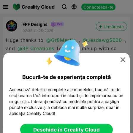

Creality Cloud
Conectează-te



FPF Designs
Urmărește
02:35 11-25-2025
Huge thanks to
@Gr8Martin
,
@Jesdawg5000
,
and
@3P Creations
for lifting me up with so
much support—I’m honestly overwhelmed (in the

best way!) by all the boosts and generosity; at
this point I’m starting to wonder if you three are
Bucură-te de experiența completă
secretly competing for the “infinite boost”
championship 🚀, but either way, I’m deeply
Accesează detaliile complete ale modelelor, bucură-te de
secționarea fără întreruperi în cloud și de imprimarea cu un
grateful for the energy, kindness, and fun you
singur clic. Interacționează cu modelele pentru a câștiga
bring to this journey!
puncte exclusive și a debloca mai multe surprize, doar în
aplicația Creality Cloud!


Raport
5

Deschide în Creality Cloud