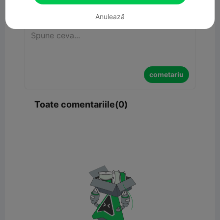
cometariu
Anulează
cometariu
Toate comentariile(0)