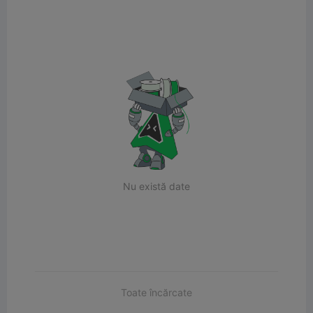
Nu există date
Toate încărcate