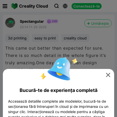

Creality Cloud
Conectează-te



Spectangular
Urmărește
23:14 11-25-2025
3d printing
easy to print
creality cloud
This came out better than expected for sure.
There is so much detail in the whole figure it’s
truly amazing.One day I hope I can design
something like this.

Bucură-te de experiența completă
Accesează detaliile complete ale modelelor, bucură-te de
secționarea fără întreruperi în cloud și de imprimarea cu un
singur clic. Interacționează cu modelele pentru a câștiga
puncte exclusive și a debloca mai multe surprize, doar în