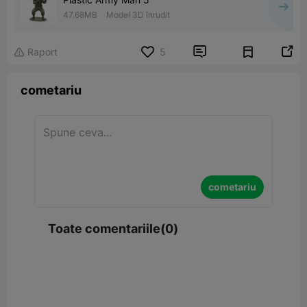
47.68MB
Model 3D înrudit


Raport
5

cometariu
cometariu
Toate comentariile(0)