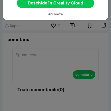
Deschide în Creality Cloud
Cute Fork Keychain
3.71MB
Model 3D înrudit
Anulează


Raport
7

cometariu
cometariu
Toate comentariile(0)