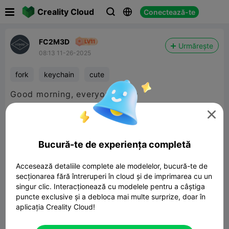

Creality Cloud
Conectează-te



FC2M3D
Urmărește
08:13 11-26-2025
fork
keychain
cute
Good morning, everyone! 🍴😊

Bucură-te de experiența completă
Accesează detaliile complete ale modelelor, bucură-te de
secționarea fără întreruperi în cloud și de imprimarea cu un
singur clic. Interacționează cu modelele pentru a câștiga
puncte exclusive și a debloca mai multe surprize, doar în
aplicația Creality Cloud!