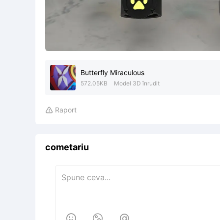
Butterfly Miraculous
572.05KB
Model 3D înrudit
Raport

cometariu


