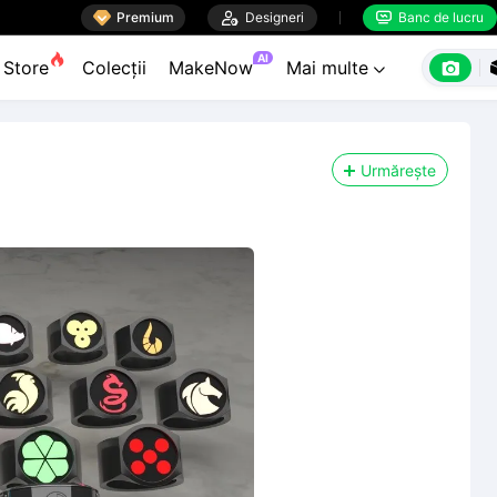

Premium

Designeri
Banc de lucru


AI

Store
Colecții
MakeNow
Mai multe

Urmărește