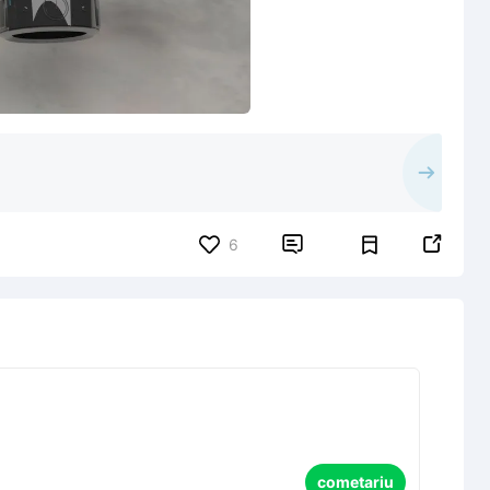


6
cometariu