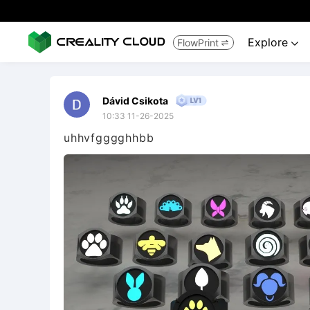
Explore
FlowPrint


Dávid Csikota
10:33 11-26-2025
uhhvfgggghhbb