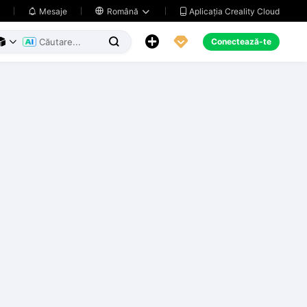
Aplicația Creality Cloud
Mesaje

Română





Conectează-te


