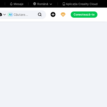
Aplicația Creality Cloud
Mesaje

Română





Conectează-te


