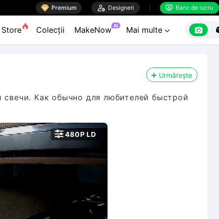

Premium

Designeri
Banc de lucru


AI

Store
Colecții
MakeNow
Mai multe

Urmărește
й свечи. Как обычно для любителей быстрой

480P LD