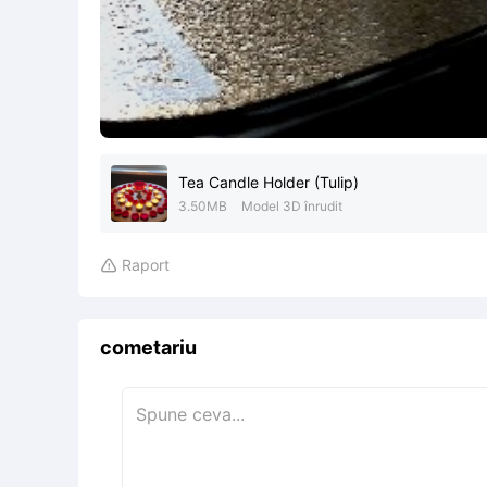
Tea Candle Holder (Tulip)
3.50MB
Model 3D înrudit
Raport

cometariu