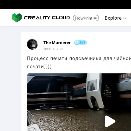
Explore
FlowPrint


The Murderer
18:38 03-21
Процесс печати подсвечника для чайно
печати))))
