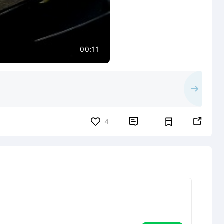
00:11


4