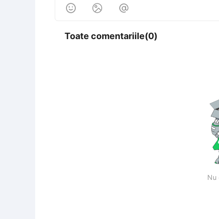



Toate comentariile(0)
Nu 