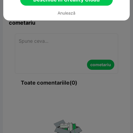


Raport
6

Anulează
cometariu
cometariu
Toate comentariile(0)