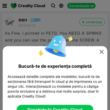

Creality Cloud
Conectează-te



B3D1
Urmărește
23:15 03-21
Its Fine. I printed in PETG. You NEED A SPRING
and you can use the pens tip as the SCREW. A
normal pen works fine. Assembly video below.


480P LD
Bucură-te de experiența completă
Accesează detaliile complete ale modelelor, bucură-te de

secționarea fără întreruperi în cloud și de imprimarea cu un
singur clic. Interacționează cu modelele pentru a câștiga
puncte exclusive și a debloca mai multe surprize, doar în
aplicația Creality Cloud!
00:51
Deschide în Creality Cloud