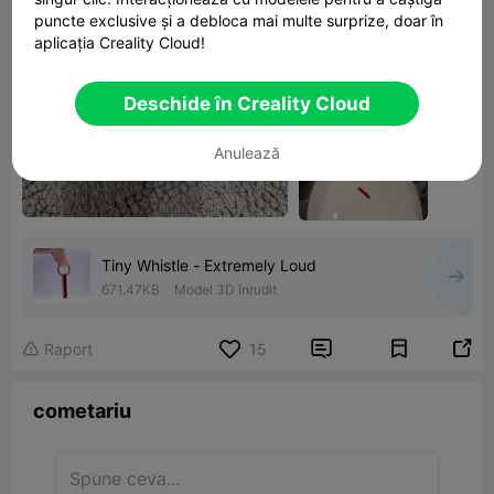
puncte exclusive și a debloca mai multe surprize, doar în
aplicația Creality Cloud!
Deschide în Creality Cloud
Anulează
Tiny Whistle - Extremely Loud
671.47KB
Model 3D înrudit


Raport
15

cometariu