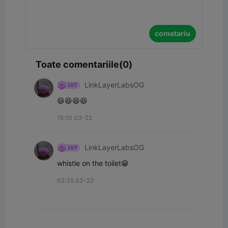
cometariu
Toate comentariile(0)
LinkLayerLabsOG
😆😆😆😆
15:10 03-22
LinkLayerLabsOG
whistle on the toilet😁
02:35 03-22