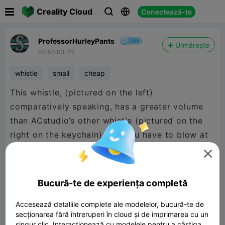

Creality Cloud
Conectează-te



ProfessorHurleyPants
Urmărește
00:50 03-22
whistle
small
cheap
This whistle, (pictured on the left)
comparatively speaking, has a greater volume
than ACstudio’s other whistle (pictured on the
right on the keychain), but you have to blow at
a more specific force. Both whistles only took

2g of filament to print, which was nice. If you
are looking at which one to print, I’d recommend
Bucură-te de experiența completă
the whistle that is on the keychain.
Accesează detaliile complete ale modelelor, bucură-te de
secționarea fără întreruperi în cloud și de imprimarea cu un
singur clic. Interacționează cu modelele pentru a câștiga