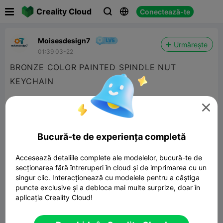

Creality Cloud
Conectează-te



Moisesdesign7
Urmărește
01:39 03-22
BRONZE COLOR PAINTED SPINDLE NUT
KEYCHAIN

Bucură-te de experiența completă
Accesează detaliile complete ale modelelor, bucură-te de
secționarea fără întreruperi în cloud și de imprimarea cu un
singur clic. Interacționează cu modelele pentru a câștiga
puncte exclusive și a debloca mai multe surprize, doar în
aplicația Creality Cloud!
MINIATURE SPINDLE NUT KEYCHAIN