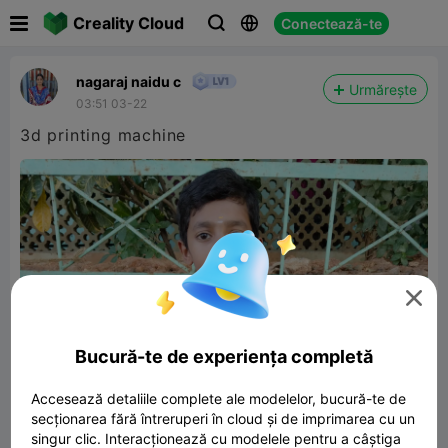

Creality Cloud
Conectează-te



nagaraj naidu c
Urmărește
03:51 03-22
3d printing machine

Bucură-te de experiența completă
Accesează detaliile complete ale modelelor, bucură-te de
secționarea fără întreruperi în cloud și de imprimarea cu un
singur clic. Interacționează cu modelele pentru a câștiga