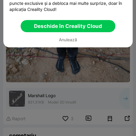
puncte exclusive și a debloca mai multe surprize, doar în
aplicația Creality Cloud!
Deschide în Creality Cloud
Anulează
Marshall Logo
831.31KB
Model 3D înrudit


Raport
3

cometariu