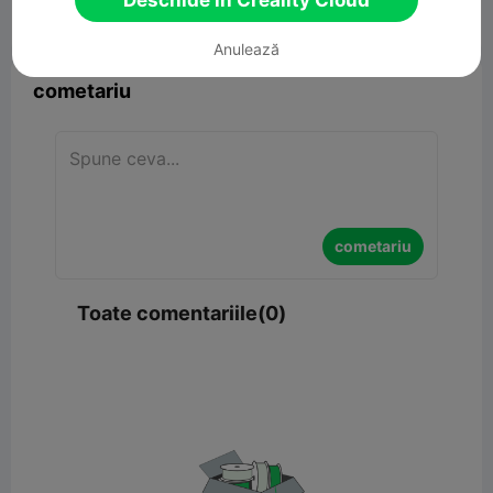
Deschide în Creality Cloud


Raport
10

Anulează
cometariu
cometariu
Toate comentariile(0)