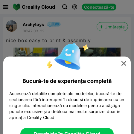

Creality Cloud
Conectează-te



Archytoys
Urmărește
08:47 03-22
nice box easy to print & assembly

Bucură-te de experiența completă
Accesează detaliile complete ale modelelor, bucură-te de
secționarea fără întreruperi în cloud și de imprimarea cu un
singur clic. Interacționează cu modelele pentru a câștiga
puncte exclusive și a debloca mai multe surprize, doar în
aplicația Creality Cloud!
BOX
2.85MB
Model 3D înrudit