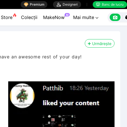

Premium

Designeri
Banc de lucru


AI

Store
Colecții
MakeNow
Mai multe

Urmărește
 have an awesome rest of your day!