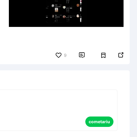


9
cometariu