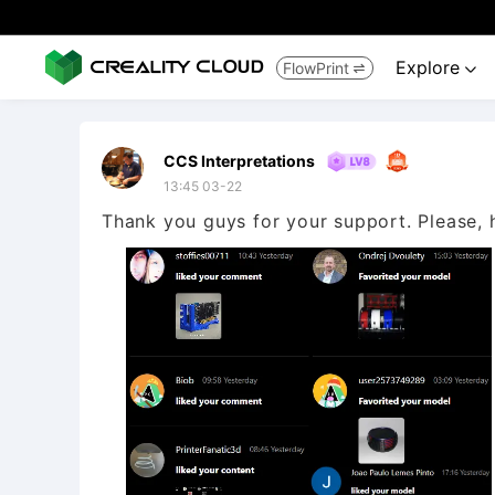
Explore
FlowPrint


CCS Interpretations
13:45 03-22
Thank you guys for your support. Please,