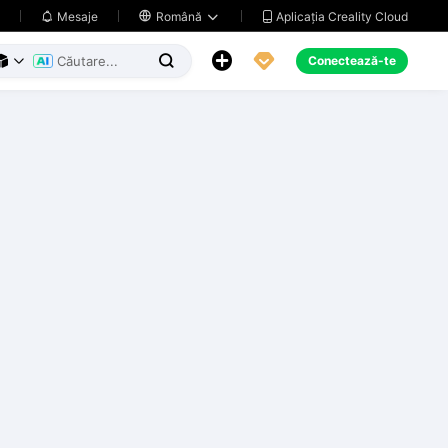
Aplicația Creality Cloud
Mesaje

Română





Conectează-te


