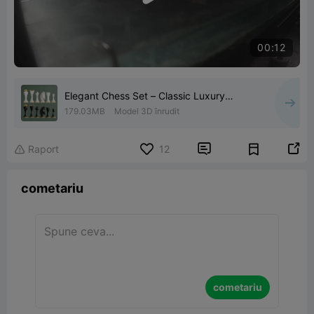
00:12
Elegant Chess Set – Classic Luxury
Staunton Style Pieces
179.03MB
Model 3D înrudit


Raport
12

cometariu
cometariu