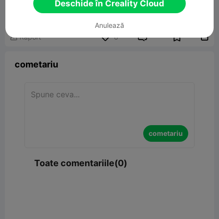
Deschide în Creality Cloud
48.32KB
Model 3D înrudit
Anulează


Raport
6

cometariu
cometariu
Toate comentariile(0)