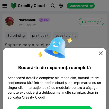

Creality Cloud
Conectează-te



Nakama90
Urmărește
22:36 03-22
3d printing
print paint
easy to print
Soporte carga reloj oneplus

Bucură-te de experiența completă
Accesează detaliile complete ale modelelor, bucură-te de
secționarea fără întreruperi în cloud și de imprimarea cu un
singur clic. Interacționează cu modelele pentru a câștiga
puncte exclusive și a debloca mai multe surprize, doar în
aplicația Creality Cloud!
oneplus watch 3 stand carg vertical