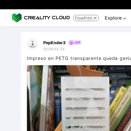
Explore
FlowPrint


PepEnder3
05:09 03-23
Impreso en PETG transparente queda genial