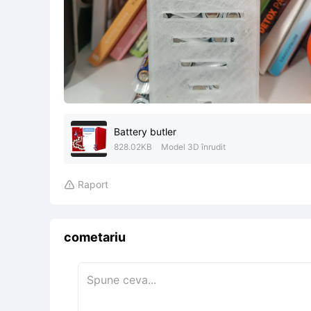
Battery butler
828.02KB
Model 3D înrudit
Raport

cometariu