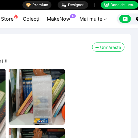

Premium

Designeri
Banc de lucru


AI

Store
Colecții
MakeNow
Mai multe

Urmărește
!!!