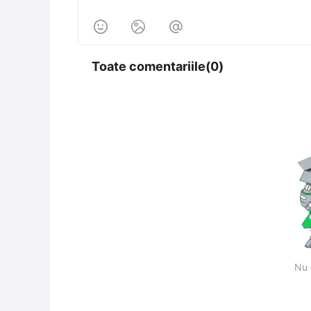



Toate comentariile(0)
Nu 