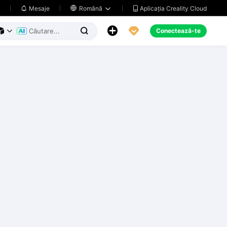
Aplicația Creality Cloud
Mesaje

Română





Conectează-te


