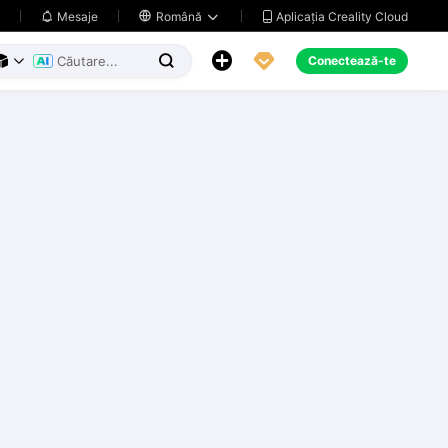
Aplicația Creality Cloud
Mesaje

Română





Conectează-te


