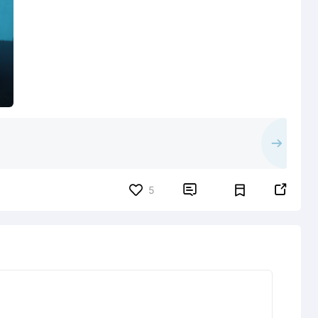


5