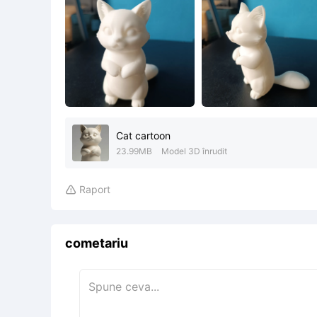
Cat cartoon
23.99MB
Model 3D înrudit
Raport

cometariu