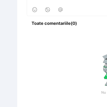



Toate comentariile(0)
Nu 