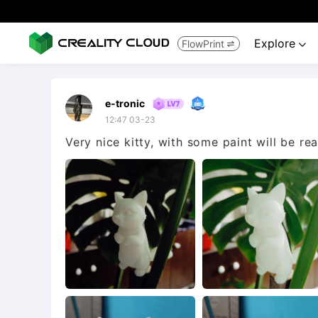
Explore
FlowPrint


e-tronic
12:47 03-23
Very nice kitty, with some paint will be real