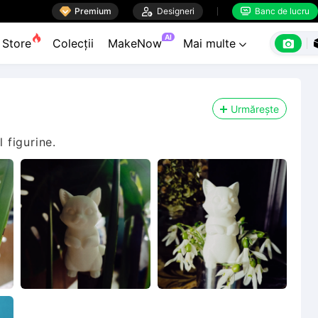

Premium

Designeri
Banc de lucru


AI

Store
Colecții
MakeNow
Mai multe

Urmărește
 figurine.