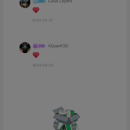
Lulus Layers
01:01 03-27
XQuarK3D
16:34 03-23