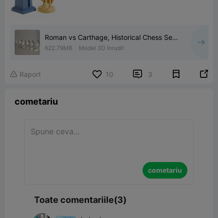
Roman vs Carthage, Historical Chess Set,
3D Printable STL
622.79MB
Model 3D înrudit


Raport
10
3

cometariu
cometariu
Toate comentariile(3)