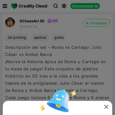

Creality Cloud
Conectează-te



XChessArt 3D
Urmărește
16:19 03-23
3d printing
ajedrez
gratis
Descripción del set – Roma vs Cartago: Julio
César vs Aníbal Barca
¡Revive la historia épica de Roma y Cartago en
tu mesa de juego! Este conjunto de ajedrez
histórico en 3D trae a la vida a los grandes
líderes de la antigüedad: Julio César al mando
de Roma y Aníbal Barca guiando a Cartago.
Cada juego incluye 6 piezas de Roma y 6 piezas
de Cartago, cuidadosamente diseñadas con

detalles históricos auténticos y acabados