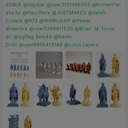
ROBLE
@hayduk
@user3101466503
@PrinterFan
atic3d
@FlexiWorx
@JUSTMAKES
@Saleh
Codeia
@R73
@WillBuck86
@Paweł
Wiewióra
@user5266611539
@Brian .M. Tovar
Sr.
@Ugflag Benj44
@Nader
Dridi
@user6955413149
@Lulus Layers