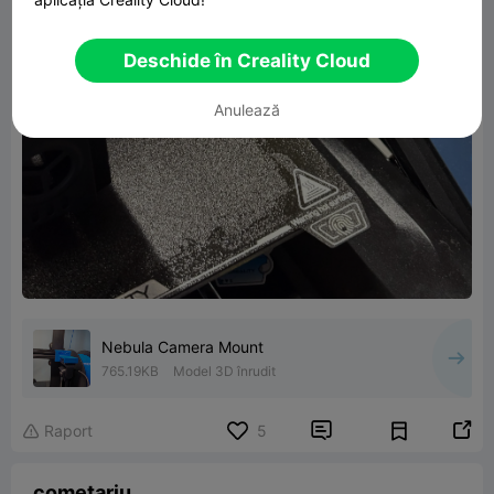
Deschide în Creality Cloud
Anulează
Nebula Camera Mount
765.19KB
Model 3D înrudit


Raport
5

cometariu