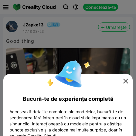

Creality Cloud
Conectează-te



JZapko13
Urmărește
17:18 03-23
Good thing

Bucură-te de experiența completă
Accesează detaliile complete ale modelelor, bucură-te de
secționarea fără întreruperi în cloud și de imprimarea cu un
singur clic. Interacționează cu modelele pentru a câștiga
puncte exclusive și a debloca mai multe surprize, doar în
aplicația Creality Cloud!