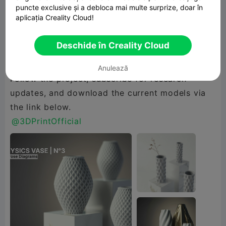
puncte exclusive și a debloca mai multe surprize, doar în
votes, suggestions.
aplicația Creality Cloud!
Deschide în Creality Cloud
This is educational series that are free to
download and use.
Anulează
Follow the project, subscribe for research
updates, and download the current models via
@3DPrintOfficial