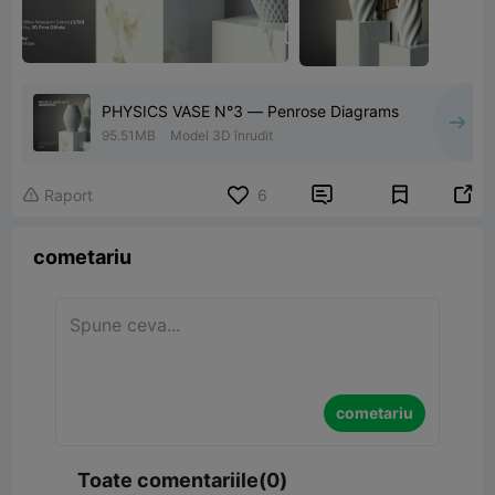
PHYSICS VASE N°3 — Penrose Diagrams
95.51MB
Model 3D înrudit


Raport
6

cometariu
cometariu
Toate comentariile(0)