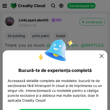

Creality Cloud
Conectează-te



LinkLayerLabsOG
Urmărește
22:39 03-23
3d printing
print paint
boost
Thank you so much
@check my bio
@WAFFLES
🧇🧇🧇🧇🧇🧇🧇🧇🧇🧇👍
@Millin3dStudio
for the

boosts!! 4 in a week is the most I have gotten
so far!! I will make sure to boost you back when
Bucură-te de experiența completă
I get more tickets 😊
Accesează detaliile complete ale modelelor, bucură-te de


Raport
10
17

secționarea fără întreruperi în cloud și de imprimarea cu un
singur clic. Interacționează cu modelele pentru a câștiga
puncte exclusive și a debloca mai multe surprize, doar în
cometariu
aplicația Creality Cloud!