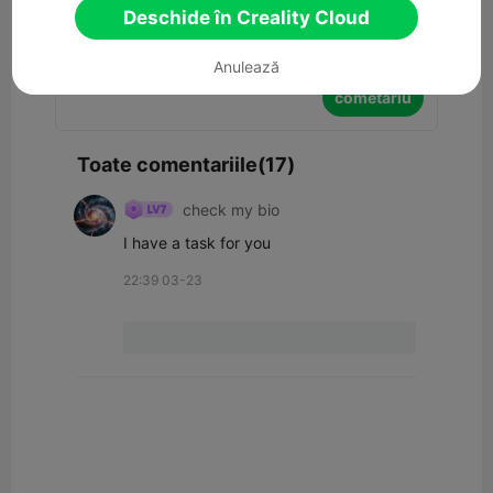
Deschide în Creality Cloud
Anulează
cometariu
Toate comentariile(17)
check my bio
I have a task for you
22:39 03-23