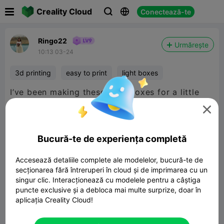

Creality Cloud
Conectează-te



Ringo22
Urmărește
10:13 03-24
3d printing
easy to print
light boxes
I’ve been making these light boxes for a little
while now I’ve finished and I think they all look

pretty good especially like the little mushroom
he puts out really good light
Bucură-te de experiența completă
Accesează detaliile complete ale modelelor, bucură-te de
secționarea fără întreruperi în cloud și de imprimarea cu un
singur clic. Interacționează cu modelele pentru a câștiga
puncte exclusive și a debloca mai multe surprize, doar în
aplicația Creality Cloud!