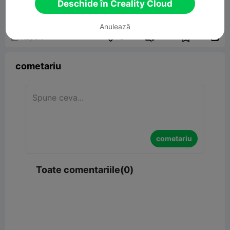
Deschide în Creality Cloud
Anulează


Raport
5

cometariu
cometariu
Toate comentariile(0)