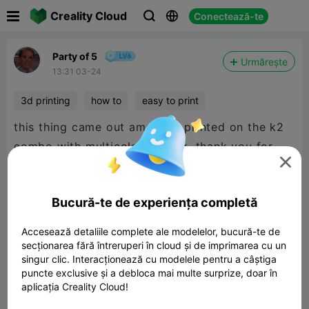

Creality Cloud
Conectează-te



Party of 5
Urmărește
13:31 03-24
3d printing
how to
easy to print
this thing came out amazing. printed on the k2
combo with multicolor pla silk. thank you for

the great design and build! 5☆
Bucură-te de experiența completă
Accesează detaliile complete ale modelelor, bucură-te de
secționarea fără întreruperi în cloud și de imprimarea cu un
singur clic. Interacționează cu modelele pentru a câștiga
puncte exclusive și a debloca mai multe surprize, doar în
aplicația Creality Cloud!