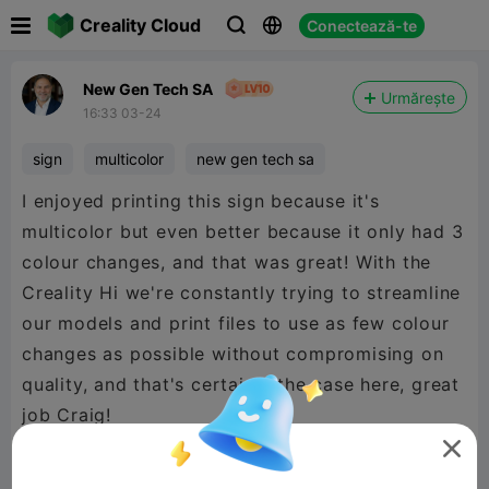

Creality Cloud
Conectează-te



New Gen Tech SA
Urmărește
16:33 03-24
sign
multicolor
new gen tech sa
I enjoyed printing this sign because it's
multicolor but even better because it only had 3
colour changes, and that was great! With the
Creality Hi we're constantly trying to streamline
our models and print files to use as few colour
changes as possible without compromising on
quality, and that's certainly the case here, great
@CCS Interpretations
