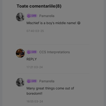
Toate comentariile(8)
Pamarella
Mischief is a boy’s middle name! 😆
07:40 03-25
CCS Interpretations
REPLY
17:21 03-24
Pamarella
Many great things come out of 
boredom!!
16:55 03-24