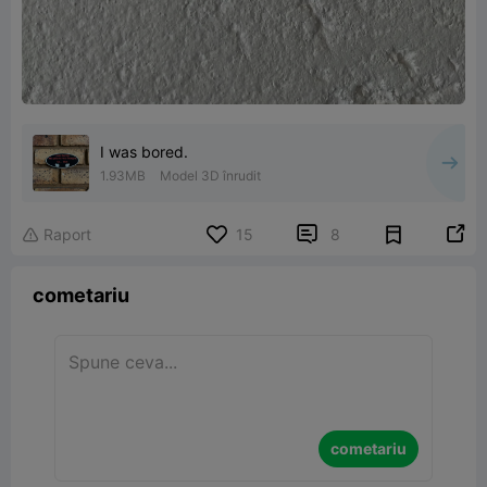
I was bored.
1.93MB
Model 3D înrudit


Raport
15
8

cometariu
cometariu