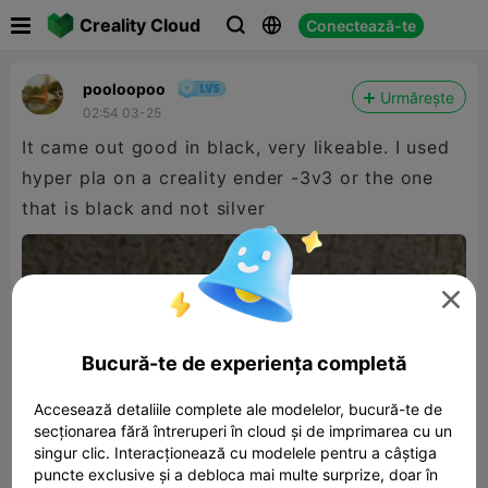

Creality Cloud
Conectează-te



pooloopoo
Urmărește
02:54 03-25
It came out good in black, very likeable. I used
hyper pla on a creality ender -3v3 or the one
that is black and not silver

Bucură-te de experiența completă
Accesează detaliile complete ale modelelor, bucură-te de
secționarea fără întreruperi în cloud și de imprimarea cu un
singur clic. Interacționează cu modelele pentru a câștiga
puncte exclusive și a debloca mai multe surprize, doar în