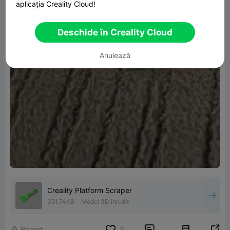
aplicația Creality Cloud!
Deschide în Creality Cloud
Anulează
Creality Platform Scraper
351.74KB
Model 3D înrudit


Raport
3
