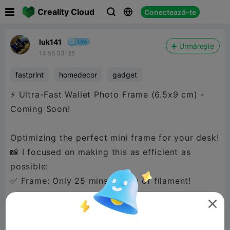

Creality Cloud
Conectează-te



luk141
Urmărește
14:55 03-25
fastprint
homedecor
gadget
⚡ Ultra-Fast Wallet Photo Frame (6.5x9 cm) -
Coming Soon!
Optimizing the perfect mini frame for your desk!
📸 I focused on making this as efficient as
possible:
✅ Frame: Only 25 mins & ~3m of filament!
✅ Back Insert: Currently 47 mins, but I'm

tweaking the settings to make it even faster! ⚙️
✅ Material: Tested in PETG for extra durability