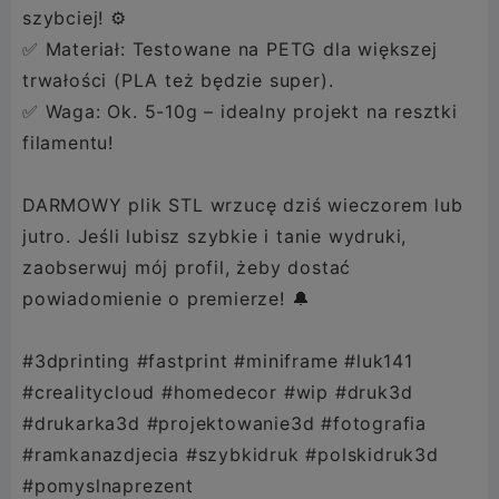
szybciej! ⚙️
✅ Materiał: Testowane na PETG dla większej
trwałości (PLA też będzie super).
✅ Waga: Ok. 5-10g – idealny projekt na resztki
filamentu!
DARMOWY plik STL wrzucę dziś wieczorem lub
jutro. Jeśli lubisz szybkie i tanie wydruki,
zaobserwuj mój profil, żeby dostać
powiadomienie o premierze! 🔔
#3dprinting #fastprint #miniframe #luk141
#crealitycloud #homedecor #wip #druk3d
#drukarka3d #projektowanie3d #fotografia
#ramkanazdjecia #szybkidruk #polskidruk3d
#pomyslnaprezent