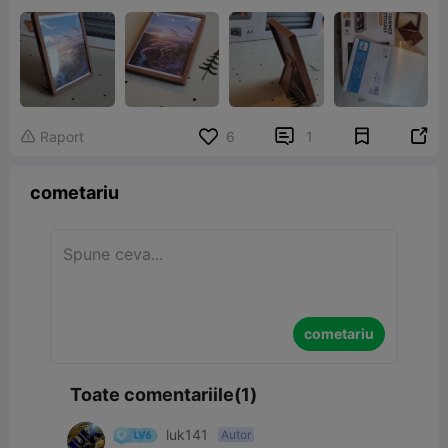


Raport
6
1

cometariu
cometariu
Toate comentariile(1)
luk141
Autor