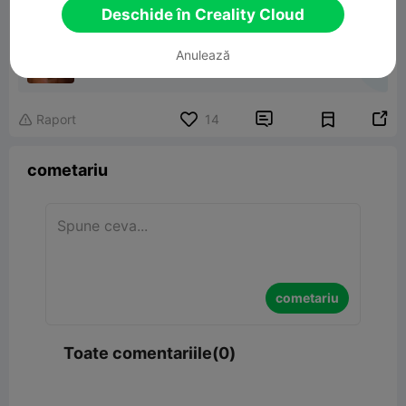
Deschide în Creality Cloud
Joy Fidget 2.0
Anulează
12.40MB
Model 3D înrudit


Raport
14

cometariu
cometariu
Toate comentariile(0)