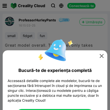

Creality Cloud
Conectează-te



ProfessorHurleyPants
Urmărește
16:15 03-25
small
fidget
fun
Great model overall. This fidget only takes
about 19 grams and my younger sister loves it. I

would definitely recommend printing it. Thanks!
Bucură-te de experiența completă
Accesează detaliile complete ale modelelor, bucură-te de
secționarea fără întreruperi în cloud și de imprimarea cu un
singur clic. Interacționează cu modelele pentru a câștiga
puncte exclusive și a debloca mai multe surprize, doar în
aplicația Creality Cloud!