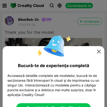

Creality Cloud
Conectează-te



BikerBob-Zn
Urmărește
17:33 03-25
Thank you for the model.

Bucură-te de experiența completă
Accesează detaliile complete ale modelelor, bucură-te de
secționarea fără întreruperi în cloud și de imprimarea cu un
singur clic. Interacționează cu modelele pentru a câștiga
puncte exclusive și a debloca mai multe surprize, doar în
aplicația Creality Cloud!
BUGS - SET OF 5 CUTTERS - FOR
COOKIES - FONDANT - PLAYDOUGH