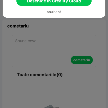
Deschide în Creality Cloud
Anulează


Raport
6

cometariu
cometariu
Toate comentariile(0)