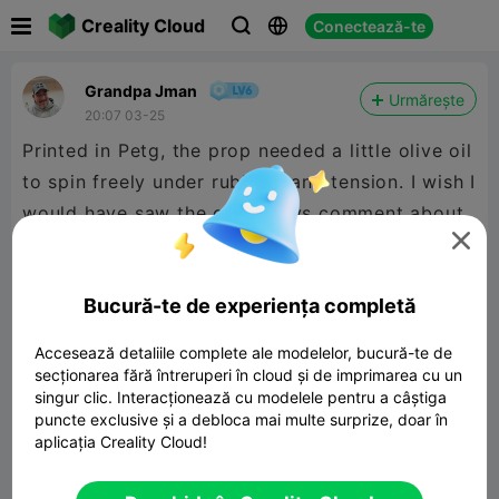

Creality Cloud
Conectează-te



Grandpa Jman
Urmărește
20:07 03-25
Printed in Petg, the prop needed a little olive oil
to spin freely under rubber band tension. I wish I
would have saw the other guys comment about

putting a notch in the top for a screw driver.
Nice print used a skirt. Thanks for your model.
Bucură-te de experiența completă
Accesează detaliile complete ale modelelor, bucură-te de
secționarea fără întreruperi în cloud și de imprimarea cu un
singur clic. Interacționează cu modelele pentru a câștiga
puncte exclusive și a debloca mai multe surprize, doar în
aplicația Creality Cloud!