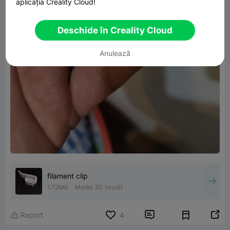
aplicația Creality Cloud!
Deschide în Creality Cloud
Anulează
filament clip
1.72MB
Model 3D înrudit


Raport
4
