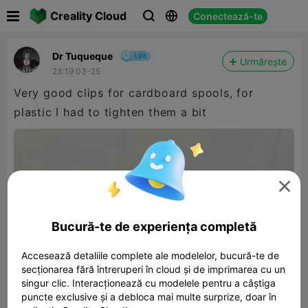

Creality Cloud
Conectează-te



Dr Tuqueque
Urmărește
23:19 03-25
Very good clips for cardboard spools, for
plastic I had to tighten them a bit

Bucură-te de experiența completă
Accesează detaliile complete ale modelelor, bucură-te de
secționarea fără întreruperi în cloud și de imprimarea cu un
singur clic. Interacționează cu modelele pentru a câștiga
puncte exclusive și a debloca mai multe surprize, doar în