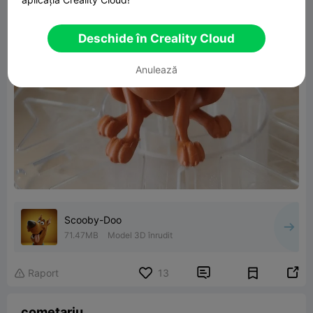
Deschide în Creality Cloud
Anulează
Scooby-Doo
71.47MB
Model 3D înrudit


Raport
13

cometariu