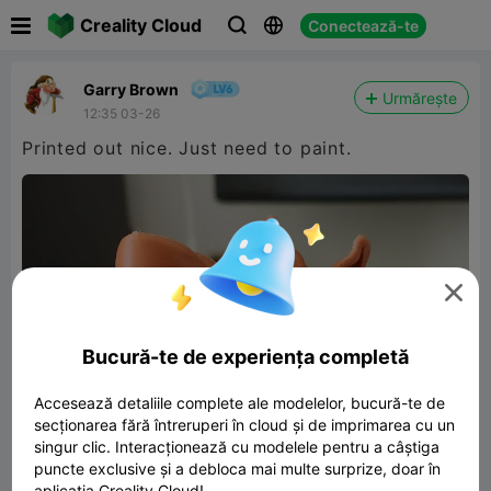

Creality Cloud
Conectează-te



Garry Brown
Urmărește
12:35 03-26
Printed out nice. Just need to paint.

Bucură-te de experiența completă
Accesează detaliile complete ale modelelor, bucură-te de
secționarea fără întreruperi în cloud și de imprimarea cu un
singur clic. Interacționează cu modelele pentru a câștiga
puncte exclusive și a debloca mai multe surprize, doar în
aplicația Creality Cloud!