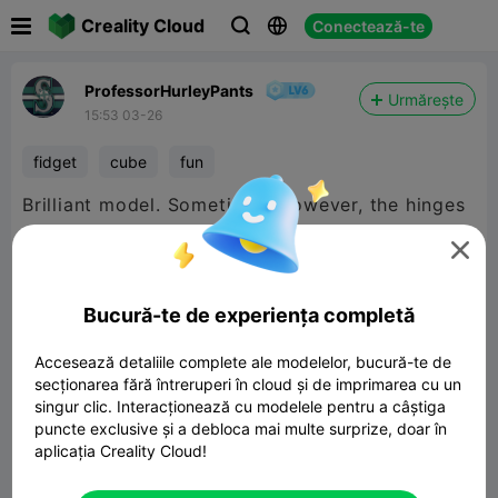

Creality Cloud
Conectează-te



ProfessorHurleyPants
Urmărește
15:53 03-26
fidget
cube
fun
Brilliant model. Sometimes, however, the hinges
get messed up a bit (pictured in the first photo,

in the middle). So I guess it worked perfectly 2
times out of 3. But when it does work, it is
Bucură-te de experiența completă
absolutely SOLID. Totally worth the filament and
time. Thanks so much!
Accesează detaliile complete ale modelelor, bucură-te de
secționarea fără întreruperi în cloud și de imprimarea cu un
singur clic. Interacționează cu modelele pentru a câștiga
puncte exclusive și a debloca mai multe surprize, doar în
aplicația Creality Cloud!