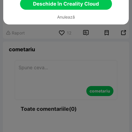
Deschide în Creality Cloud
infinity cube
Anulează
5.62MB
Model 3D înrudit


Raport
12

cometariu
cometariu
Toate comentariile(0)