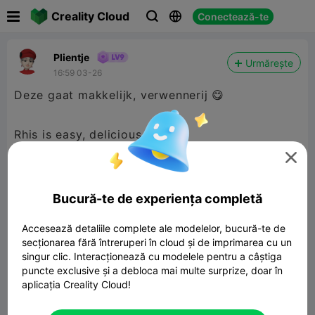

Creality Cloud
Conectează-te



Plientje
Urmărește
16:59 03-26
Deze gaat makkelijk, verwennerij 😋
Rhis is easy, delicious 😋


480P LD
Bucură-te de experiența completă

Accesează detaliile complete ale modelelor, bucură-te de
secționarea fără întreruperi în cloud și de imprimarea cu un
singur clic. Interacționează cu modelele pentru a câștiga
puncte exclusive și a debloca mai multe surprize, doar în
aplicația Creality Cloud!
02:32