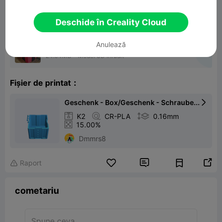
Deschide în Creality Cloud
Anulează
Annoying gift
24.94MB
Model 3D înrudit
Fișier de printat：
Geschenk - Box/Geschenk - Schraube...


K2

CR-PLA

0.16mm

15.00%
Dmmrs8


Raport

cometariu