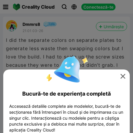

Creality Cloud
Conectează-te



Dmmrs8
Urmărește
21:01 03-26
I did the separate colors on separate plates to
generate less waste then swapping colors but I
love the build. I had to scale up the screw sizes
because they were to small and didn’t grab. I
went up to 104% on scaling for the screws and

fit perfect.
Bucură-te de experiența completă
Accesează detaliile complete ale modelelor, bucură-te de
secționarea fără întreruperi în cloud și de imprimarea cu un
singur clic. Interacționează cu modelele pentru a câștiga
puncte exclusive și a debloca mai multe surprize, doar în
aplicația Creality Cloud!