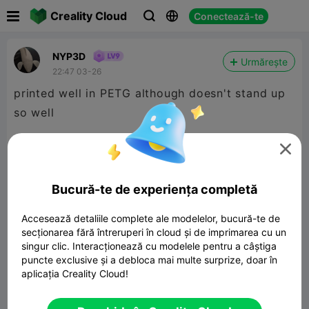

Creality Cloud
Conectează-te



NYP3D
Urmărește
22:47 03-26
printed well in PETG although doesn't stand up
so well

Bucură-te de experiența completă
Accesează detaliile complete ale modelelor, bucură-te de
secționarea fără întreruperi în cloud și de imprimarea cu un
singur clic. Interacționează cu modelele pentru a câștiga
puncte exclusive și a debloca mai multe surprize, doar în
aplicația Creality Cloud!
Pikachu