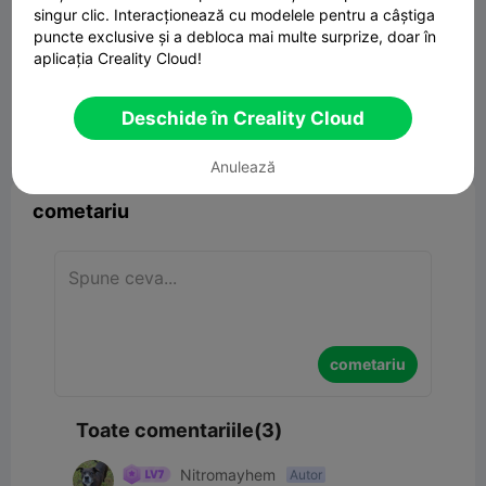
singur clic. Interacționează cu modelele pentru a câștiga
puncte exclusive și a debloca mai multe surprize, doar în
aplicația Creality Cloud!
ROOT BRAID SUPPORT.
1.13MB
Model 3D înrudit
Deschide în Creality Cloud


Raport
4
3

Anulează
cometariu
cometariu
Toate comentariile(3)
Nitromayhem
Autor