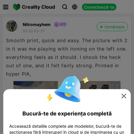

Creality Cloud
Conectează-te



Nitromayhem
Urmărește
00:32 03-27
Smooth print, quick and easy. The picture with 2
in it was me playing with ironing on the left one.
everything feels as it should. I shook the heck
out of one, and it felt fairly strong. Printed in
hyper PlA,

Bucură-te de experiența completă
Accesează detaliile complete ale modelelor, bucură-te de
secționarea fără întreruperi în cloud și de imprimarea cu un