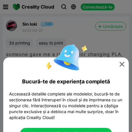

Creality Cloud
Conectează-te



Sin loki
Urmărește
02:51 03-27
3d printing
easy to print
someone gave me a roll of color changing PLA,
made a vase out of a part profile i was working

on
Bucură-te de experiența completă

480P LD
Accesează detaliile complete ale modelelor, bucură-te de
secționarea fără întreruperi în cloud și de imprimarea cu un
singur clic. Interacționează cu modelele pentru a câștiga

puncte exclusive și a debloca mai multe surprize, doar în
aplicația Creality Cloud!