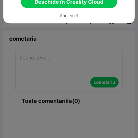
Deschide în Creality Cloud
00:31
Anulează


Raport
5

cometariu
cometariu
Toate comentariile(0)