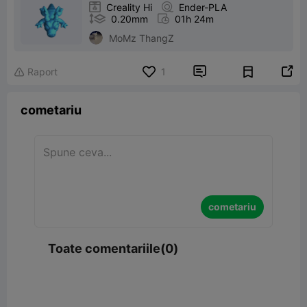

Creality Hi

Ender-PLA

0.20mm

01h 24m
MoMz ThangZ


Raport
1

cometariu
cometariu
Toate comentariile(0)