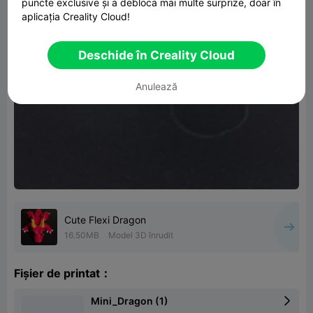
puncte exclusive și a debloca mai multe surprize, doar în
aplicația Creality Cloud!
Deschide în Creality Cloud
Anulează
Cute Flexi Dragon
16.50MB
Model 3D înrudit
Fișier de printat：
Mini_Dragon (1)
