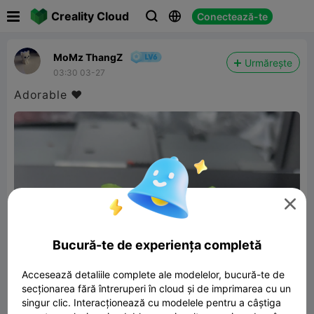

Creality Cloud
Conectează-te



MoMz ThangZ
Urmărește
03:30 03-27
Adorable ❤️

Bucură-te de experiența completă
Accesează detaliile complete ale modelelor, bucură-te de
secționarea fără întreruperi în cloud și de imprimarea cu un
singur clic. Interacționează cu modelele pentru a câștiga