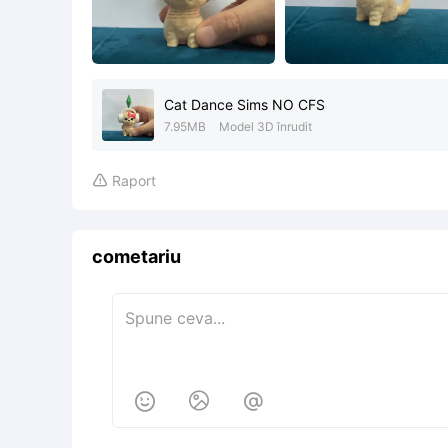
Cat Dance Sims NO CFS
7.95MB
Model 3D înrudit
Raport

cometariu


