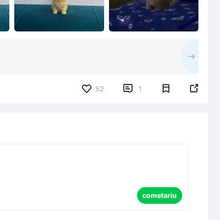


52
1
cometariu