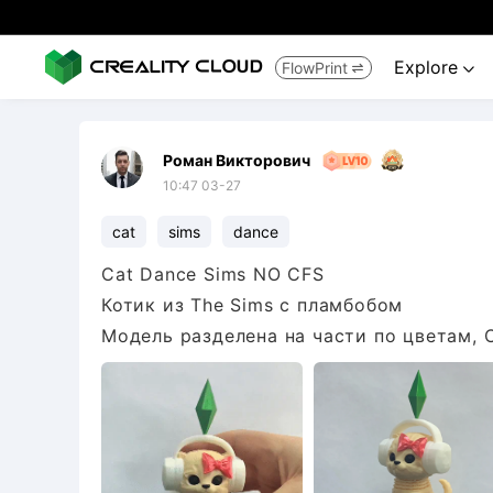
Explore
FlowPrint


Роман Викторович
10:47 03-27
cat
sims
dance
Cat Dance Sims NO CFS
Котик из The Sims c пламбобoм
Модель разделена на части по цветам, 