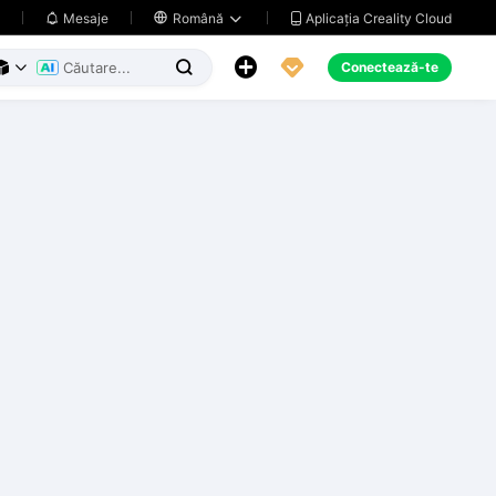
Aplicația Creality Cloud
Mesaje

Română





Conectează-te


