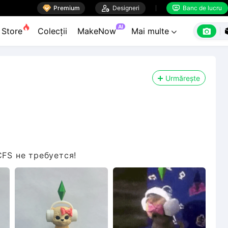

Premium

Designeri
Banc de lucru


AI

Store
Colecții
MakeNow
Mai multe

Urmărește
CFS не требуется!