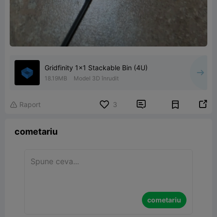
Gridfinity 1x1 Stackable Bin (4U)
18.19MB
Model 3D înrudit


Raport
3

cometariu
cometariu