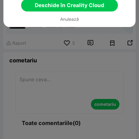
Deschide în Creality Cloud
Anulează
PUMPKIN SKULL
6.90MB
Model 3D înrudit


Raport
5

cometariu
cometariu
Toate comentariile(0)