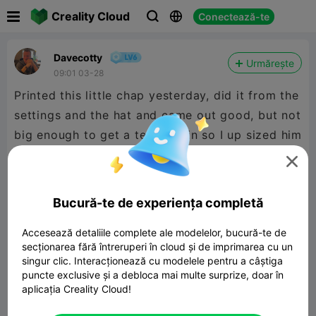

Creality Cloud
Conectează-te



Davecotty
Urmărește
09:01 03-28
Printed this little chap yesterday, did it from the
settings and the hat and came out good, but not
big enough to get a tee light in so I up sized him
a little and I like him better this size and without

the hat, what do you think?
Bucură-te de experiența completă
Accesează detaliile complete ale modelelor, bucură-te de
secționarea fără întreruperi în cloud și de imprimarea cu un
singur clic. Interacționează cu modelele pentru a câștiga
puncte exclusive și a debloca mai multe surprize, doar în
aplicația Creality Cloud!