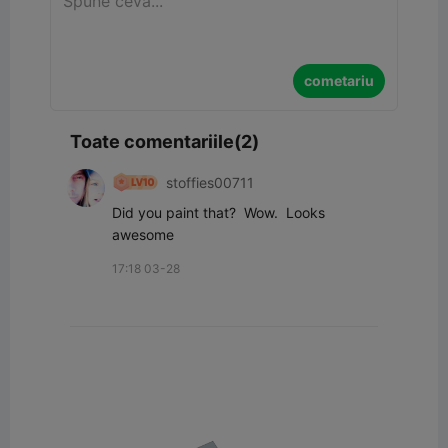
cometariu
Toate comentariile(2)
stoffies00711
Did you paint that?  Wow.  Looks 
awesome
17:18 03-28