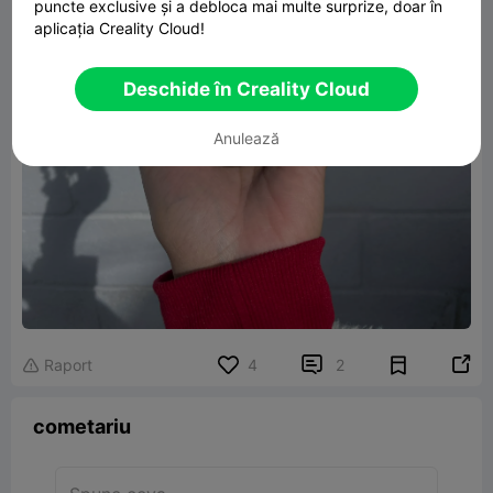
puncte exclusive și a debloca mai multe surprize, doar în
aplicația Creality Cloud!
Deschide în Creality Cloud
Anulează


Raport
4
2

cometariu