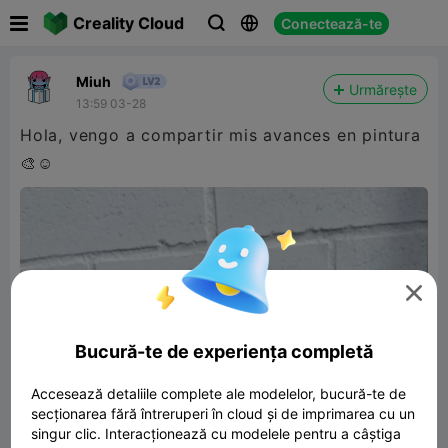

Creality Cloud
Conectează-te



Miuh
Urmărește
13:59 03-28
Hola, vengo a compartir mis avances en pintura
🎨☺️

Bucură-te de experiența completă
Accesează detaliile complete ale modelelor, bucură-te de
secționarea fără întreruperi în cloud și de imprimarea cu un
singur clic. Interacționează cu modelele pentru a câștiga