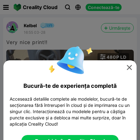

Creality Cloud
Conectează-te



Kelbel
Urmărește
16:55 03-28
Very nice print!!

480P LD


Bucură-te de experiența completă
Accesează detaliile complete ale modelelor, bucură-te de
secționarea fără întreruperi în cloud și de imprimarea cu un
00:21
singur clic. Interacționează cu modelele pentru a câștiga
puncte exclusive și a debloca mai multe surprize, doar în
aplicația Creality Cloud!
Seatbelt stop
7.95MB
Model 3D înrudit