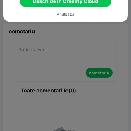
Deschide în Creality Cloud
Anulează


Raport
4

cometariu
cometariu
Toate comentariile(0)