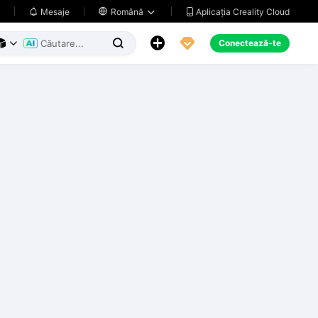
Aplicația Creality Cloud
Mesaje

Română





Conectează-te


