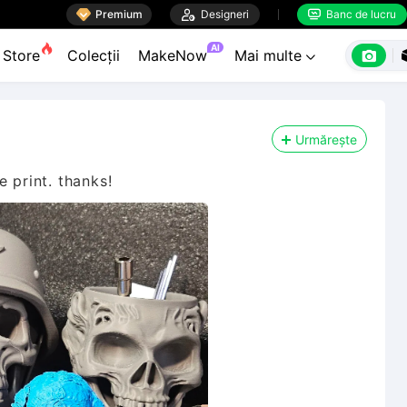

Premium

Designeri
Banc de lucru


AI

Store
Colecții
MakeNow
Mai multe

Urmărește
 print. thanks!