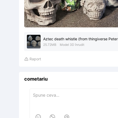
Aztec death whistle (from thingiverse Peter
25.72MB
Model 3D înrudit
Raport

cometariu


