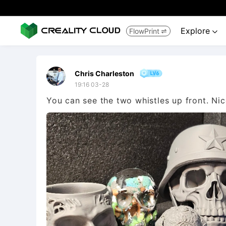
Explore
FlowPrint


Chris Charleston
19:16 03-28
You can see the two whistles up front. Nice