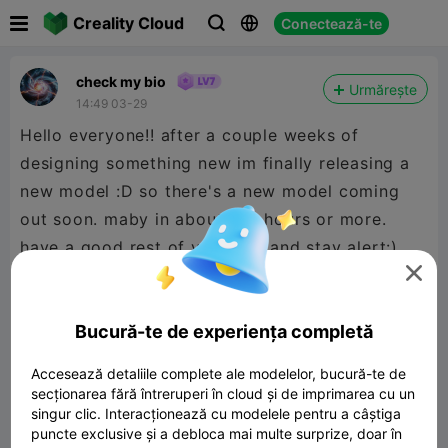

Creality Cloud
Conectează-te



check my bio
Urmărește
14:49 03-29
Hello everyone!! after a couple weeks of
designing something new im finally releasing a
new model :D so there's a new model coming
out soon. maby in about 2-3 hours or more.
have a good rest of your day and stay alert:)

Bucură-te de experiența completă
Accesează detaliile complete ale modelelor, bucură-te de
secționarea fără întreruperi în cloud și de imprimarea cu un
singur clic. Interacționează cu modelele pentru a câștiga
puncte exclusive și a debloca mai multe surprize, doar în