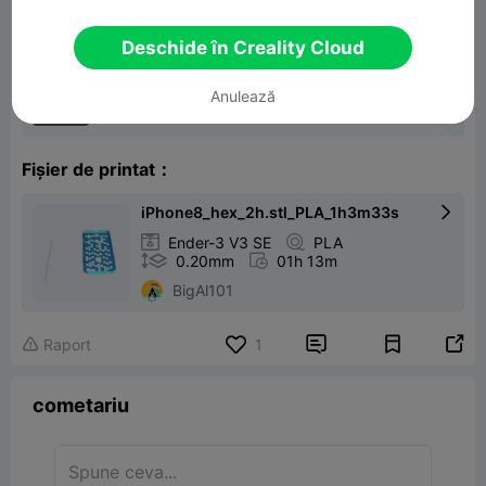
Deschide în Creality Cloud
iPhone 8 case with hexagons
Anulează
2.39MB
Model 3D înrudit
Fișier de printat：
iPhone8_hex_2h.stl_PLA_1h3m33s


Ender-3 V3 SE

PLA

0.20mm

01h 13m
BigAl101


Raport
1

cometariu