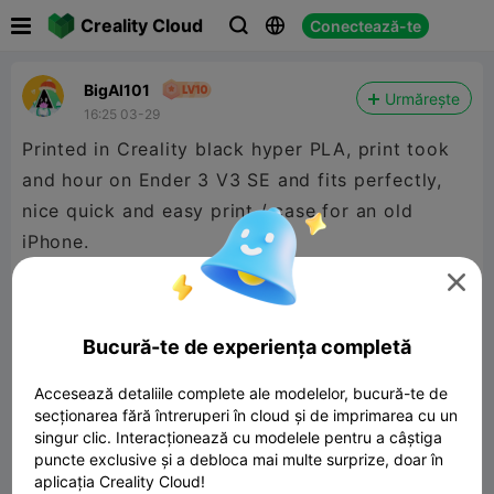

Creality Cloud
Conectează-te



BigAl101
Urmărește
16:25 03-29
Printed in Creality black hyper PLA, print took
and hour on Ender 3 V3 SE and fits perfectly,
nice quick and easy print / case for an old
iPhone.

Bucură-te de experiența completă
Accesează detaliile complete ale modelelor, bucură-te de
secționarea fără întreruperi în cloud și de imprimarea cu un
singur clic. Interacționează cu modelele pentru a câștiga
puncte exclusive și a debloca mai multe surprize, doar în
aplicația Creality Cloud!