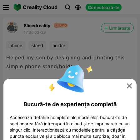

Creality Cloud
Conectează-te



Slicedreality
Urmărește
17:06 03-29
phone
stand
holder
Helped my son by designing and printing this
simple phone stand/holder.
It made an enjoyable few hours from start to

finish.
Bucură-te de experiența completă
Accesează detaliile complete ale modelelor, bucură-te de
secționarea fără întreruperi în cloud și de imprimarea cu un
singur clic. Interacționează cu modelele pentru a câștiga
puncte exclusive și a debloca mai multe surprize, doar în