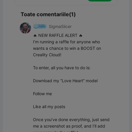
Toate comentariile(1)
SigmaSlicer
🔥 NEW RAFFLE ALERT 🔥

I’m running a raffle for anyone who 
wants a chance to win a BOOST on 
Creality Cloud!

To enter, all you have to do is:

Download my “Love Heart” model

Follow me

Like all my posts

Once you’ve done everything, just send 
me a screenshot as proof, and I’ll add 