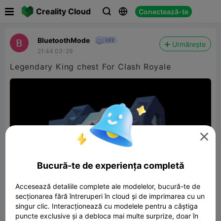

Creality Cloud
Conectează-te



BluetoothMode
Urmărește
21:44 03-29
Legendary King chest For Clash Royale

Bucură-te de experiența completă
Accesează detaliile complete ale modelelor, bucură-te de
secționarea fără întreruperi în cloud și de imprimarea cu un
singur clic. Interacționează cu modelele pentru a câștiga
puncte exclusive și a debloca mai multe surprize, doar în